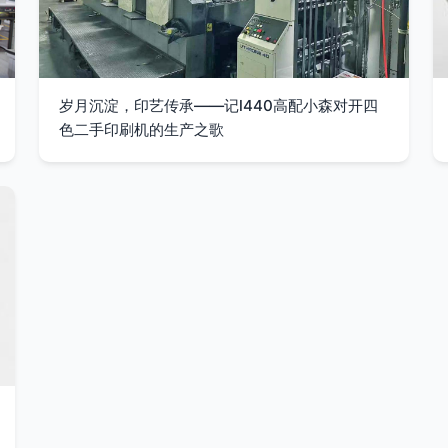
岁月沉淀，印艺传承——记l440高配小森对开四
色二手印刷机的生产之歌