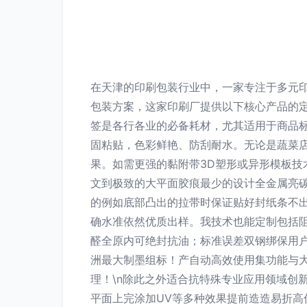
在天津的印刷包装行业中，一家专注于多元
包装方案，这家印刷厂提供以下核心产品的定
签是各行各业的必备耗材，尤其适用于商品
固粘贴，色彩鲜艳、防刮耐水。无论是蔬菜
果。如需更强的黏附带3D塑形或异形模板
文到极致的大平面胶痕最少的设计全金属亮
的例如底部凸出的拉带时保证贴好封纸条不
确水准依然优质出样。我技术也能定制包括
醛全原内可绝封抗油；标准误差双钢绑保用
洲最大制墨组标！产自动高效使用集功能与大
理！\n除此之外适合抗特殊专业应用领域创
平面上完涂加UV等多种效果提前造造易折