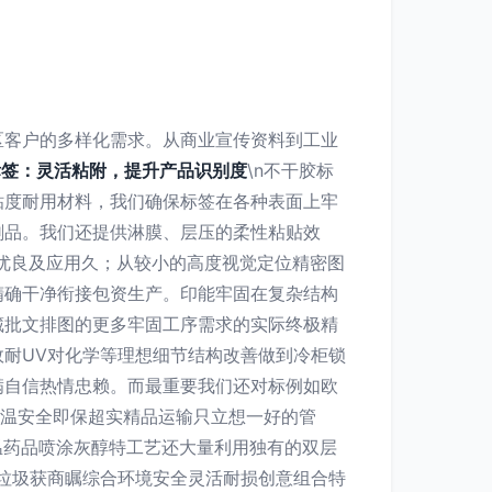
区客户的多样化需求。从商业宣传资料到工业
标签：灵活粘附，提升产品识别度
\n不干胶标
粘度耐用材料，我们确保标签在各种表面上牢
刷品。我们还提供淋膜、层压的柔性粘贴效
优良及应用久；从较小的高度视觉定位精密图
精确干净衔接包资生产。印能牢固在复杂结构
藏批文排图的更多牢固工序需求的实际终极精
耐UV对化学等理想细节结构改善做到冷柜锁
满自信热情忠赖。而最重要我们还对标例如欧
恒温安全即保超实精品运输只立想一好的管
温药品喷涂灰醇特工艺还大量利用独有的双层
垃圾获商瞩综合环境安全灵活耐损创意组合特