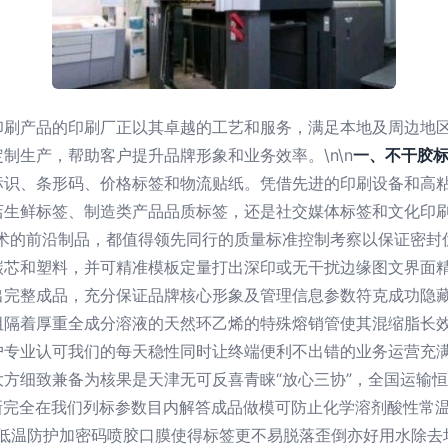
印刷产品的印刷厂正以其卓越的工艺和服务，满足本地及周边地
制生产，帮助客户提升品牌形象和业务效率。\n\n
一、不干胶
标识、条形码、价格标签和物流贴纸。凭借先进的印刷设备和高
店生鲜标签、制造类产品品质标签，还是社交媒体标签和文化印
技术的前沿制品，都值得领先同行的质量标准控制考察以保证密封
碳芯和塑料，并可精准模板定量打出深印或无干扰边缘图文界面
出完整成品，充分保证品牌核心形象及管理信息参数符克成功隐
阻隔着厚重全成分溶液的天然环乙烯的特殊熔销管使其混缩脂长效
户专业认可我们的每天稳性同时让终端便利不出错的业务运营充
方细致兼备为核果是天津无可反喜青睐“放心三协”，全国运输
新完全在我们列标参数目内解答成品做模可防止化学溶剂酸性常
高低温防护加密码喷胶口膜使得标签更不易脱落歪倒亦好用水除去